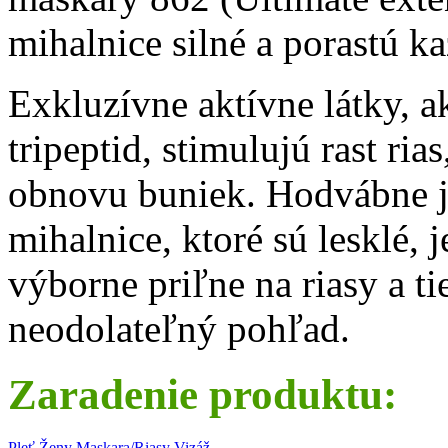
mihalnice silné a porastú 
Exkluzívne aktívne látky, a
tripeptid, stimulujú rast ri
obnovu buniek. Hodvábne j
mihalnice, ktoré sú lesklé,
výborne priľne na riasy a ti
neodolateľný pohľad.
Zaradenie produktu:
Pleť
Ženy
Maskara/Riasy
Vizáž