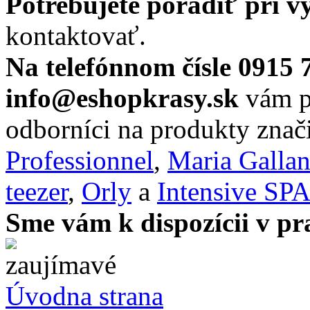
Potrebujete poradiť pri 
kontaktovať.
Na telefónnom čísle 0915 
info@eshopkrasy.sk
vám po
odborníci na produkty zna
Professionnel
,
Maria Galla
teezer
,
Orly
a
Intensive SP
Sme vám k dispozícii v pr
Úvodna strana