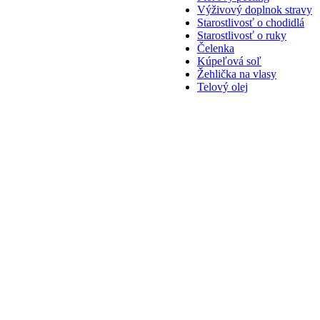
Výživový doplnok stravy
Starostlivosť o chodidlá
Starostlivosť o ruky
Čelenka
Kúpeľová soľ
Žehlička na vlasy
Telový olej