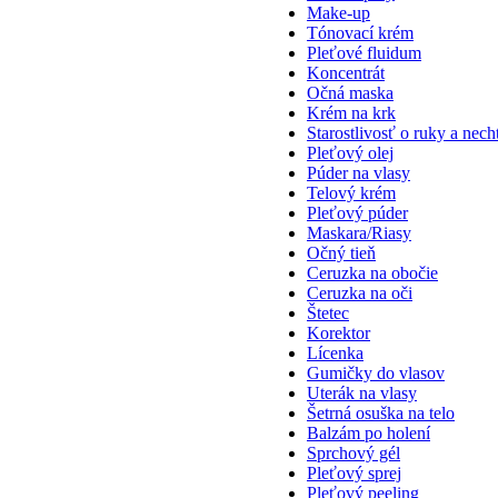
Make-up
Tónovací krém
Pleťové fluidum
Koncentrát
Očná maska
Krém na krk
Starostlivosť o ruky a nech
Pleťový olej
Púder na vlasy
Telový krém
Pleťový púder
Maskara/Riasy
Očný tieň
Ceruzka na obočie
Ceruzka na oči
Štetec
Korektor
Lícenka
Gumičky do vlasov
Uterák na vlasy
Šetrná osuška na telo
Balzám po holení
Sprchový gél
Pleťový sprej
Pleťový peeling