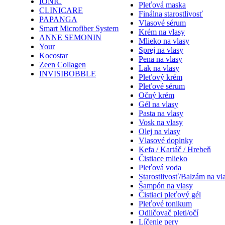
IONIC
Pleťová maska
CLINICARE
Finálna starostlivosť
PAPANGA
Vlasové sérum
Smart Microfiber System
Krém na vlasy
ANNE SEMONIN
Mlieko na vlasy
Your
Sprej na vlasy
Kocostar
Pena na vlasy
Zeen Collagen
Lak na vlasy
INVISIBOBBLE
Pleťový krém
Pleťové sérum
Očný krém
Gél na vlasy
Pasta na vlasy
Vosk na vlasy
Olej na vlasy
Vlasové doplnky
Kefa / Kartáč / Hrebeň
Čistiace mlieko
Pleťová voda
Starostlivosť/Balzám na vl
Šampón na vlasy
Čistiaci pleťový gél
Pleťové tonikum
Odličovač pleti/očí
Líčenie pery