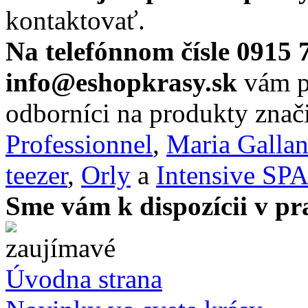
kontaktovať.
Na telefónnom čísle 0915 
info@eshopkrasy.sk
vám po
odborníci na produkty zna
Professionnel
,
Maria Galla
teezer
,
Orly
a
Intensive SP
Sme vám k dispozícii v pr
Úvodna strana