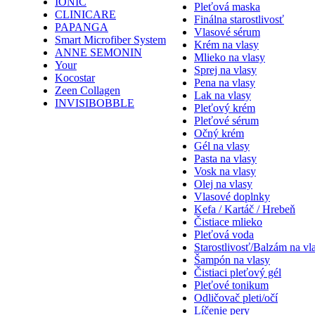
IONIC
Pleťová maska
CLINICARE
Finálna starostlivosť
PAPANGA
Vlasové sérum
Smart Microfiber System
Krém na vlasy
ANNE SEMONIN
Mlieko na vlasy
Your
Sprej na vlasy
Kocostar
Pena na vlasy
Zeen Collagen
Lak na vlasy
INVISIBOBBLE
Pleťový krém
Pleťové sérum
Očný krém
Gél na vlasy
Pasta na vlasy
Vosk na vlasy
Olej na vlasy
Vlasové doplnky
Kefa / Kartáč / Hrebeň
Čistiace mlieko
Pleťová voda
Starostlivosť/Balzám na vl
Šampón na vlasy
Čistiaci pleťový gél
Pleťové tonikum
Odličovač pleti/očí
Líčenie pery