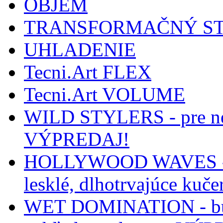
OBJEM
TRANSFORMAČNÝ S
UHLADENIE
Tecni.Art FLEX
Tecni.Art VOLUME
WILD STYLERS - pre ned
VÝPREDAJ!
HOLLYWOOD WAVES - per
lesklé, dlhotrvajúce ku
WET DOMINATION - buď