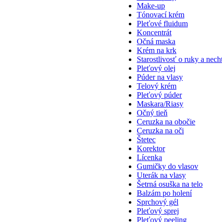
Make-up
Tónovací krém
Pleťové fluidum
Koncentrát
Očná maska
Krém na krk
Starostlivosť o ruky a nech
Pleťový olej
Púder na vlasy
Telový krém
Pleťový púder
Maskara/Riasy
Očný tieň
Ceruzka na obočie
Ceruzka na oči
Štetec
Korektor
Lícenka
Gumičky do vlasov
Uterák na vlasy
Šetrná osuška na telo
Balzám po holení
Sprchový gél
Pleťový sprej
Pleťový peeling