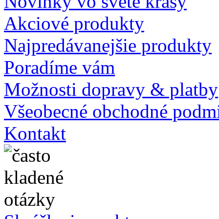
Novinky vo svete krásy
Akciové produkty
Najpredávanejšie produkty
Poradíme vám
Možnosti dopravy & platby
Všeobecné obchodné podm
Kontakt