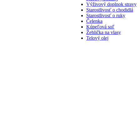
Výživový doplnok stravy
Starostlivosť o chodidlá
Starostlivosť o ruky
Čelenka
Kúpeľová soľ
Žehlička na vlasy
Telový olej