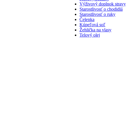
Výživový doplnok stravy
Starostlivosť o chodidlá
Starostlivosť o ruky
Čelenka
Kúpeľová soľ
Žehlička na vlasy
Telový olej