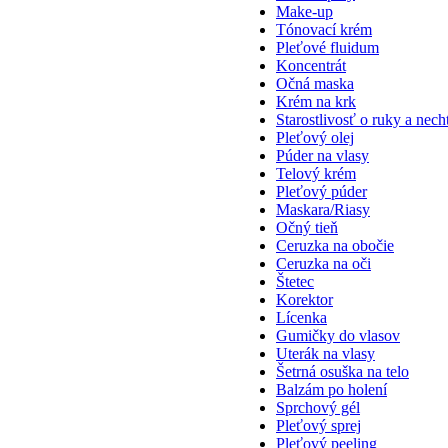
Make-up
Tónovací krém
Pleťové fluidum
Koncentrát
Očná maska
Krém na krk
Starostlivosť o ruky a nech
Pleťový olej
Púder na vlasy
Telový krém
Pleťový púder
Maskara/Riasy
Očný tieň
Ceruzka na obočie
Ceruzka na oči
Štetec
Korektor
Lícenka
Gumičky do vlasov
Uterák na vlasy
Šetrná osuška na telo
Balzám po holení
Sprchový gél
Pleťový sprej
Pleťový peeling