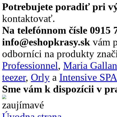
Potrebujete poradiť pri 
kontaktovať.
Na telefónnom čísle 0915 
info@eshopkrasy.sk
vám po
odborníci na produkty zna
Professionnel
,
Maria Galla
teezer
,
Orly
a
Intensive SP
Sme vám k dispozícii v pr
Úvodna strana