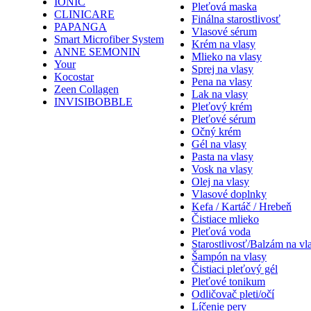
IONIC
Pleťová maska
CLINICARE
Finálna starostlivosť
PAPANGA
Vlasové sérum
Smart Microfiber System
Krém na vlasy
ANNE SEMONIN
Mlieko na vlasy
Your
Sprej na vlasy
Kocostar
Pena na vlasy
Zeen Collagen
Lak na vlasy
INVISIBOBBLE
Pleťový krém
Pleťové sérum
Očný krém
Gél na vlasy
Pasta na vlasy
Vosk na vlasy
Olej na vlasy
Vlasové doplnky
Kefa / Kartáč / Hrebeň
Čistiace mlieko
Pleťová voda
Starostlivosť/Balzám na vl
Šampón na vlasy
Čistiaci pleťový gél
Pleťové tonikum
Odličovač pleti/očí
Líčenie pery