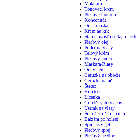
Make-up
Tónovací krém
Pleťové fluidum
Koncentrát
Očná maska
Krém na krk
Starostlivosť o ruky a nech
Pleťový olej
Púder na vlasy
Telový krém
Pleťový púder
Maskara/Riasy
Očný tieň
Ceruzka na obočie
Ceruzka na oči
Štetec
Korektor
Lícenka
Gumičky do vlasov
Uterák na vlasy
Šetrná osuška na telo
Balzám po holení
Sprchový gél
Pleťový sprej
Pleťový peeling