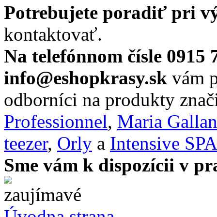
Potrebujete poradiť pri 
kontaktovať.
Na telefónnom čísle 0915 
info@eshopkrasy.sk
vám po
odborníci na produkty zna
Professionnel
,
Maria Galla
teezer
,
Orly
a
Intensive SP
Sme vám k dispozícii v pr
Úvodna strana