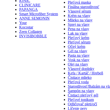
IONIC
Pleťová maska
CLINICARE
Finálna starostlivosť
PAPANGA
Vlasové sérum
Smart Microfiber System
Krém na vlasy
ANNE SEMONIN
Mlieko na vlasy
Your
Sprej na vlasy
Kocostar
Pena na vlasy
Zeen Collagen
Lak na vlasy
INVISIBOBBLE
Pleťový krém
Pleťové sérum
Očný krém
Gél na vlasy
Pasta na vlasy
Vosk na vlasy
Olej na vlasy
Vlasové doplnky
Kefa / Kartáč / Hrebeň
Čistiace mlieko
Pleťová voda
Starostlivosť/Balzám na vl
Šampón na vlasy
Čistiaci pleťový gél
Pleťové tonikum
Odličovač pleti/očí
Líčenie pery