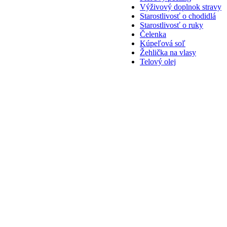
Výživový doplnok stravy
Starostlivosť o chodidlá
Starostlivosť o ruky
Čelenka
Kúpeľová soľ
Žehlička na vlasy
Telový olej