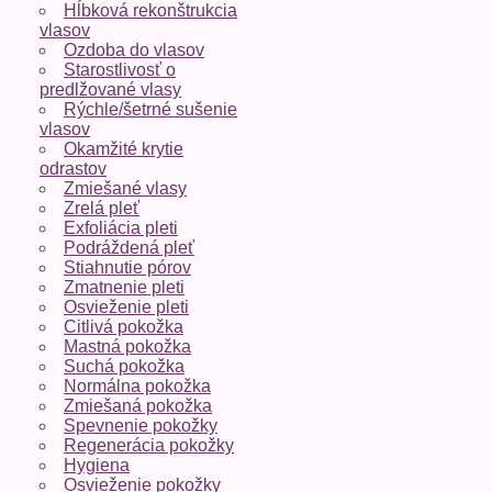
Hĺbková rekonštrukcia
vlasov
Ozdoba do vlasov
Starostlivosť o
predlžované vlasy
Rýchle/šetrné sušenie
vlasov
Okamžité krytie
odrastov
Zmiešané vlasy
Zrelá pleť
Exfoliácia pleti
Podráždená pleť
Stiahnutie pórov
Zmatnenie pleti
Osvieženie pleti
Citlivá pokožka
Mastná pokožka
Suchá pokožka
Normálna pokožka
Zmiešaná pokožka
Spevnenie pokožky
Regenerácia pokožky
Hygiena
Osvieženie pokožky