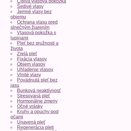
Citlivá vlasová pokožka
Šedivé vlasy
Jemné vlasy bez
objemu
Ochrana vlasu pred
slnečným žiarením
Vlasová pokožka s
lupinami
Pleť bez pružnosti a
života
Zrelá pleť
Fixácia vlasov
Objem vlasov
Uhladenie vlasov
Vlnité vlasy
Povädnutá pleť bez
jasu
Bunková neaktívnosť
Stresovaná pleť
Hormonálne zmeny
Očné vrásky
Kruhy a opuchy pod
očami
Unavená pleť
Regenerácia pleti