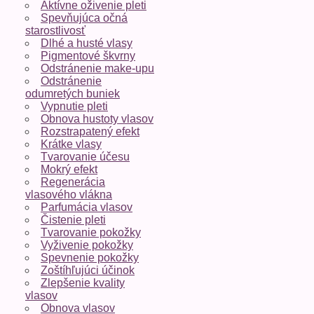
Aktívne oživenie pleti
Spevňujúca očná
starostlivosť
Dlhé a husté vlasy
Pigmentové škvrny
Odstránenie make-upu
Odstránenie
odumretých buniek
Vypnutie pleti
Obnova hustoty vlasov
Rozstrapatený efekt
Krátke vlasy
Tvarovanie účesu
Mokrý efekt
Regenerácia
vlasového vlákna
Parfumácia vlasov
Čistenie pleti
Tvarovanie pokožky
Vyživenie pokožky
Spevnenie pokožky
Zoštíhľujúci účinok
Zlepšenie kvality
vlasov
Obnova vlasov