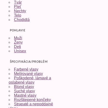
Tvár
Pleť
Nechty
Telo
Chodidlá
POHLAVIE
Muži
Ženy
Deti
Unisex
ŠPECIFIKÁCIA/PROBLÉM
Farbené vlasy
Melírované vlasy
Poškodené, lámavé a
oslabené vlasy
Blond vlasy
Suché vlasy
Mastné vlasy
Rozštiepené končeky
Strapaté a nepoddajné