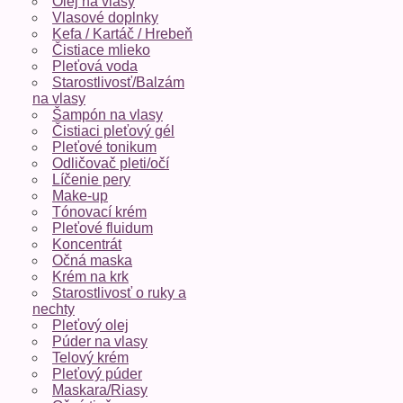
Olej na vlasy
Vlasové doplnky
Kefa / Kartáč / Hrebeň
Čistiace mlieko
Pleťová voda
Starostlivosť/Balzám
na vlasy
Šampón na vlasy
Čistiaci pleťový gél
Pleťové tonikum
Odličovač pleti/očí
Líčenie pery
Make-up
Tónovací krém
Pleťové fluidum
Koncentrát
Očná maska
Krém na krk
Starostlivosť o ruky a
nechty
Pleťový olej
Púder na vlasy
Telový krém
Pleťový púder
Maskara/Riasy