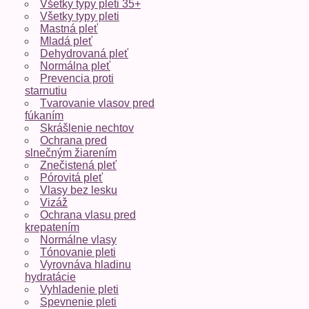
Všetky typy pleti 35+
Všetky typy pleti
Mastná pleť
Mladá pleť
Dehydrovaná pleť
Normálna pleť
Prevencia proti
starnutiu
Tvarovanie vlasov pred
fúkaním
Skrášlenie nechtov
Ochrana pred
slnečným žiarením
Znečistená pleť
Pórovitá pleť
Vlasy bez lesku
Vizáž
Ochrana vlasu pred
krepatením
Normálne vlasy
Tónovanie pleti
Vyrovnáva hladinu
hydratácie
Vyhladenie pleti
Spevnenie pleti