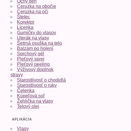
Očný tieň
Ceruzka na obočie
Ceruzka na oči
Štetec
Korektor
Lícenka
Gumičky do vlasov
Uterák na vlasy
Šetrná osuška na telo
Balzám po holení
Sprchový gél
Pleťový sprej
Pleťový peeling
Výživový doplnok
stravy
Starostlivosť o chodidlá
Starostlivosť o ruky
Čelenka
Kúpeľová soľ
Žehlička na vlasy
Telový olej
APLIKÁCIA
Vlasy