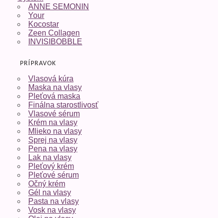
ANNE SEMONIN
Your
Kocostar
Zeen Collagen
INVISIBOBBLE
PRÍPRAVOK
Vlasová kúra
Maska na vlasy
Pleťová maska
Finálna starostlivosť
Vlasové sérum
Krém na vlasy
Mlieko na vlasy
Sprej na vlasy
Pena na vlasy
Lak na vlasy
Pleťový krém
Pleťové sérum
Očný krém
Gél na vlasy
Pasta na vlasy
Vosk na vlasy