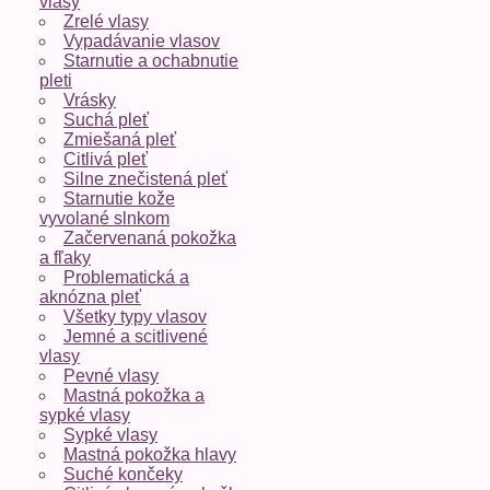
vlasy
Zrelé vlasy
Vypadávanie vlasov
Starnutie a ochabnutie
pleti
Vrásky
Suchá pleť
Zmiešaná pleť
Citlivá pleť
Silne znečistená pleť
Starnutie kože
vyvolané slnkom
Začervenaná pokožka
a fľaky
Problematická a
aknózna pleť
Všetky typy vlasov
Jemné a scitlivené
vlasy
Pevné vlasy
Mastná pokožka a
sypké vlasy
Sypké vlasy
Mastná pokožka hlavy
Suché končeky