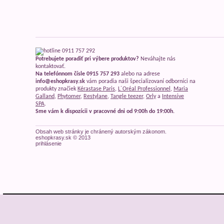
Potrebujete poradiť pri výbere produktov?
Neváhajte nás
kontaktovať.
Na telefónnom čísle 0915 757 293
alebo na adrese
info@eshopkrasy.sk
vám poradia naši špecializovaní odborníci na
produkty značiek
Kérastase Paris
,
L´Oréal Professionnel
,
Maria
Galland
,
Phytomer
,
Restylane
,
Tangle teezer
,
Orly
a
Intensive
SPA
.
Sme vám k dispozícii v pracovné dni od 9:00h do 19:00h.
Obsah web stránky je chránený autorským zákonom.
eshopkrasy.sk © 2013
prihlásenie