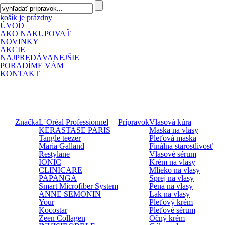
košík je prázdny
ÚVOD
AKO NAKUPOVAŤ
NOVINKY
AKCIE
NAJPREDÁVANEJŠIE
PORADÍME VÁM
KONTAKT
Značka
L´Oréal Professionnel
Prípravok
Vlasová kúra
KÉRASTASE PARIS
Maska na vlasy
Tangle teezer
Pleťová maska
Maria Galland
Finálna starostlivosť
Restylane
Vlasové sérum
IONIC
Krém na vlasy
CLINICARE
Mlieko na vlasy
PAPANGA
Sprej na vlasy
Smart Microfiber System
Pena na vlasy
ANNE SEMONIN
Lak na vlasy
Your
Pleťový krém
Kocostar
Pleťové sérum
Zeen Collagen
Očný krém