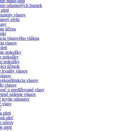
nie make-upu
nie odumretých buniek
pleti
ustoty vlasov
atený efekt
lasy
ie účesu
ekt
cia vlasového vlákna
ia vlasov
pleti
nie pokožky
e pokožky
ie pokožky
júci účinok
 kvality vlasov
vlasov
rekonštrukcia vlasov
o vlasov
vosť o predlžované vlasy
etrné sušenie vlasov
 krytie odrastov
 vlasy
ť
a pleti
ná pleť
ie pórov
e pleti