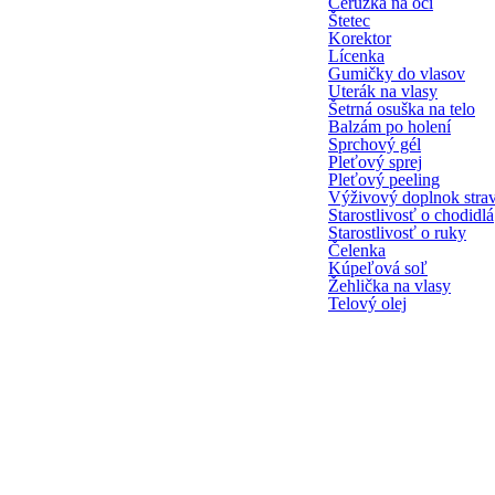
Ceruzka na oči
Štetec
Korektor
Lícenka
Gumičky do vlasov
Uterák na vlasy
Šetrná osuška na telo
Balzám po holení
Sprchový gél
Pleťový sprej
Pleťový peeling
Výživový doplnok stra
Starostlivosť o chodidlá
Starostlivosť o ruky
Čelenka
Kúpeľová soľ
Žehlička na vlasy
Telový olej