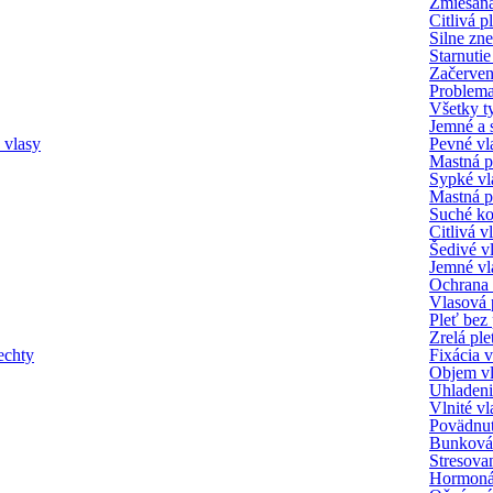
Zmiešaná
Citlivá p
Silne zne
Starnuti
Začerven
Problema
Všetky t
Jemné a s
 vlasy
Pevné vl
Mastná p
Sypké vl
Mastná p
Suché k
Citlivá 
Šedivé v
Jemné vl
Ochrana 
Vlasová 
Pleť bez 
Zrelá ple
echty
Fixácia 
Objem v
Uhladeni
Vlnité vl
Povädnut
Bunková 
Stresova
Hormoná