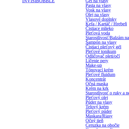
INVISIBOBBLE
Gél na vlasy
Pasta na vlasy
Vosk na vlasy
Olej na vlasy
Vlasové doplnky
Kefa / Kartáč / Hrebeň
Čistiace mlieko
Pleťová voda
Starostlivosť/Balzám na
Šampón na vlasy
Čistiaci pleťový gél
Pleťové tonikum
Odličovač pleti/očí
Líčenie pery
Make-up
Tónovací krém
Pleťové fluidum
Koncentrát
Očná maska
Krém na krk
Starostlivosť o ruky a n
Pleťový olej
Púder na vlasy
Telový krém
Pleťový púder
Maskara/Riasy
Očný tieň
Ceruzka na obočie