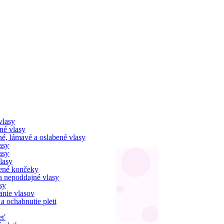
vlasy
né vlasy
é, lámavé a oslabené vlasy
asy
asy
lasy
ené končeky
 a nepoddajné vlasy
sy
nie vlasov
 a ochabnutie pleti
eť