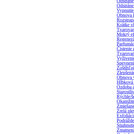
Odstráne
Odstráne
Vypnutie 
Obnova h
Rozstrap
Krátke v
Tvarovan
Mokrý ef
Regenerá
Parfumác
Čistenie 
Tvarova
Vyživeni
Spevnen
Zoštíhľu
Zlepšenie
Obnova 
Hĺbková 
Ozdoba d
Starostli
Rýchle/š
Okamžité
Zmiešané
Zrelá ple
Exfoliáci
Podrážde
Stiahnut
Zmatneni