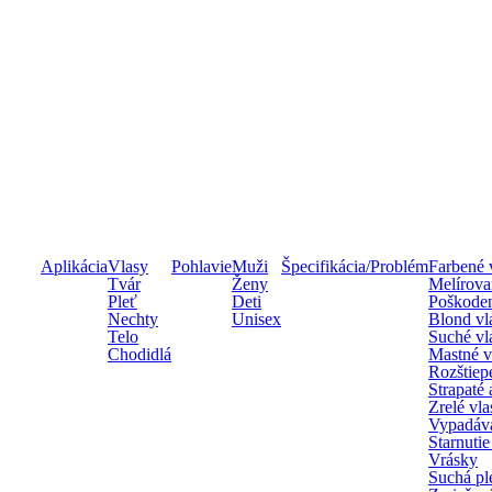
Aplikácia
Vlasy
Pohlavie
Muži
Špecifikácia/Problém
Farbené 
Tvár
Ženy
Melírova
Pleť
Deti
Poškoden
Nechty
Unisex
Blond vl
Telo
Suché vl
Chodidlá
Mastné v
Rozštiep
Strapaté
Zrelé vla
Vypadáva
Starnutie
Vrásky
Suchá pl