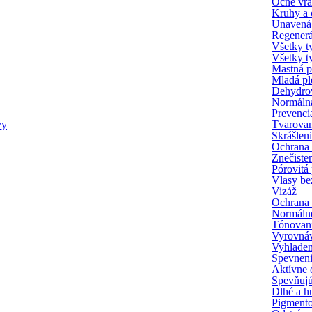
Očné vr
Kruhy a 
Unavená 
Regenerác
Všetky t
Všetky ty
Mastná p
Mladá pl
Dehydrov
Normálna
Prevencia
vy
Tvarovan
Skrášlen
Ochrana 
Znečiste
Pórovitá 
Vlasy be
Vizáž
Ochrana 
Normálne
Tónovani
Vyrovnáv
Vyhladeni
Spevneni
Aktívne o
Spevňujú
Dlhé a hu
Pigmento