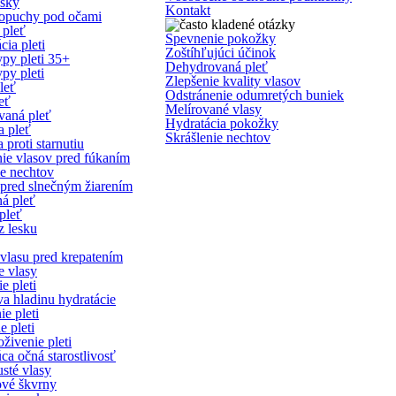
ásky
Kontakt
opuchy pod očami
pleť
Spevnenie pokožky
ia pleti
Zoštíhľujúci účinok
ypy pleti 35+
Dehydrovaná pleť
py pleti
Zlepšenie kvality vlasov
leť
Odstránenie odumretých buniek
eť
Melírované vlasy
aná pleť
Hydratácia pokožky
 pleť
Skrášlenie nechtov
 proti starnutiu
ie vlasov pred fúkaním
ie nechtov
pred slnečným žiarením
ná pleť
pleť
z lesku
vlasu pred krepatením
 vlasy
e pleti
a hladinu hydratácie
e pleti
e pleti
živenie pleti
ca očná starostlivosť
sté vlasy
vé škvrny