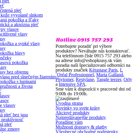
 pleť
leť
čistená pleť
e kože vyvolané slnkom
aná pokožka a fľaky
tická a aknózna pleť
ypy vlasov
citlivené vlasy
asy
okožka a sypké vlasy
Potrebujete poradiť pri výbere
asy
produktov?
Neváhajte nás kontaktovať.
okožka hlavy
Na telefónnom čísle 0915 757 293
alebo
ončeky
na adrese
info@eshopkrasy.sk
vám
vlasová pokožka
poradia naši špecializovaní odborníci na
lasy
produkty značiek
Kérastase Paris
,
L
asy bez objemu
´Oréal Professionnel
,
Maria Galland
,
vlasu pred slnečným žiarením
Phytomer
,
Restylane
,
Tangle teezer
,
Orly
pokožka s lupinami
a
Intensive SPA
.
pružnosti a života
Sme vám k dispozícii v pracovné dni od
ť
9:00h do 19:00h.
vlasov
lasov
Úvodna strana
e vlasov
Novinky vo svete krásy
asy
Akciové produkty
á pleť bez jasu
Najpredávanejšie produkty
neaktívnosť
Poradíme vám
ná pleť
Možnosti dopravy & platby
lne zmeny
Všeobecné obchodné podmienky