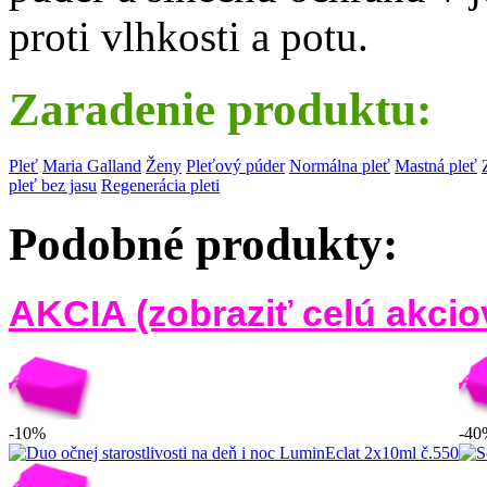
proti vlhkosti a potu.
Zaradenie produktu:
Pleť
Maria Galland
Ženy
Pleťový púder
Normálna pleť
Mastná pleť
pleť bez jasu
Regenerácia pleti
Podobné produkty:
AKCIA (zobraziť celú akci
-10%
-40