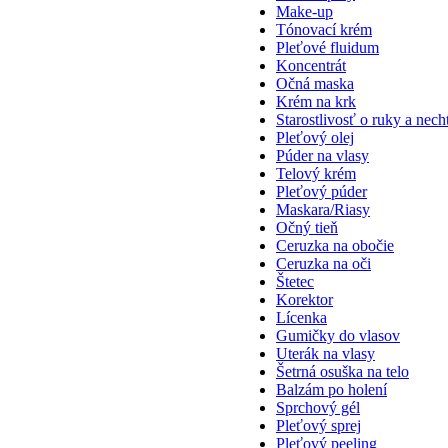
Make-up
Tónovací krém
Pleťové fluidum
Koncentrát
Očná maska
Krém na krk
Starostlivosť o ruky a nech
Pleťový olej
Púder na vlasy
Telový krém
Pleťový púder
Maskara/Riasy
Očný tieň
Ceruzka na obočie
Ceruzka na oči
Štetec
Korektor
Lícenka
Gumičky do vlasov
Uterák na vlasy
Šetrná osuška na telo
Balzám po holení
Sprchový gél
Pleťový sprej
Pleťový peeling