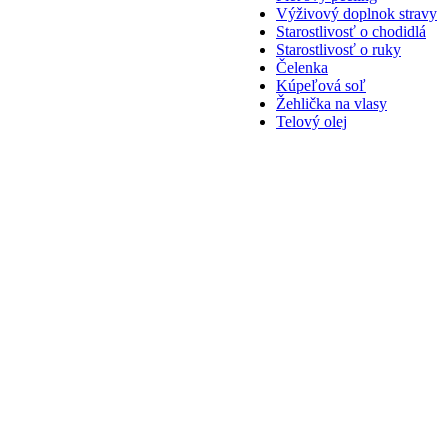
Výživový doplnok stravy
Starostlivosť o chodidlá
Starostlivosť o ruky
Čelenka
Kúpeľová soľ
Žehlička na vlasy
Telový olej