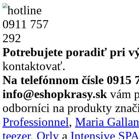
Potrebujete poradiť pri 
kontaktovať.
Na telefónnom čísle 0915 
info@eshopkrasy.sk
vám po
odborníci na produkty zna
Professionnel
,
Maria Galla
teezer
,
Orly
a
Intensive SP