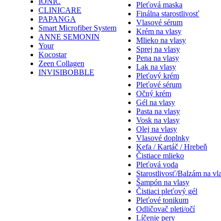
IONIC
Pleťová maska
CLINICARE
Finálna starostlivosť
PAPANGA
Vlasové sérum
Smart Microfiber System
Krém na vlasy
ANNE SEMONIN
Mlieko na vlasy
Your
Sprej na vlasy
Kocostar
Pena na vlasy
Zeen Collagen
Lak na vlasy
INVISIBOBBLE
Pleťový krém
Pleťové sérum
Očný krém
Gél na vlasy
Pasta na vlasy
Vosk na vlasy
Olej na vlasy
Vlasové doplnky
Kefa / Kartáč / Hrebeň
Čistiace mlieko
Pleťová voda
Starostlivosť/Balzám na vl
Šampón na vlasy
Čistiaci pleťový gél
Pleťové tonikum
Odličovač pleti/očí
Líčenie pery