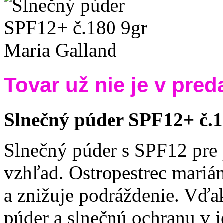
Tovar už nie je v preda
Slnečný púder SPF12+ č.1
Slnečný púder s SPF12 pre p
vzhľad. Ostropestrec mariá
a znižuje podráždenie. Vď
púder a slnečnú ochranu v 