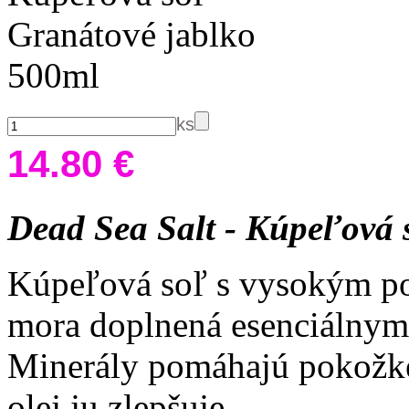
ks
14.80 €
Dead Sea Salt - Kúpeľová
Kúpeľová soľ s vysokým p
mora doplnená esenciálnym 
Minerály pomáhajú pokožke
olej ju zlepšuje.