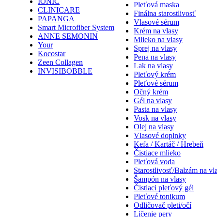
IONIC
Pleťová maska
CLINICARE
Finálna starostlivosť
PAPANGA
Vlasové sérum
Smart Microfiber System
Krém na vlasy
ANNE SEMONIN
Mlieko na vlasy
Your
Sprej na vlasy
Kocostar
Pena na vlasy
Zeen Collagen
Lak na vlasy
INVISIBOBBLE
Pleťový krém
Pleťové sérum
Očný krém
Gél na vlasy
Pasta na vlasy
Vosk na vlasy
Olej na vlasy
Vlasové doplnky
Kefa / Kartáč / Hrebeň
Čistiace mlieko
Pleťová voda
Starostlivosť/Balzám na vl
Šampón na vlasy
Čistiaci pleťový gél
Pleťové tonikum
Odličovač pleti/očí
Líčenie pery