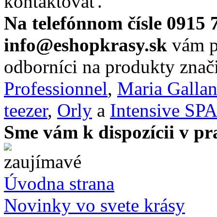
kontaktovať.
Na telefónnom čísle 0915 
info@eshopkrasy.sk
vám po
odborníci na produkty zna
Professionnel
,
Maria Galla
teezer
,
Orly
a
Intensive SP
Sme vám k dispozícii v pr
Úvodna strana
Novinky vo svete krásy