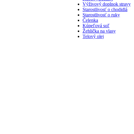
Výživový doplnok stravy
Starostlivosť o chodidlá
Starostlivosť o ruky
Čelenka
Kúpeľová soľ
Žehlička na vlasy
Telový olej