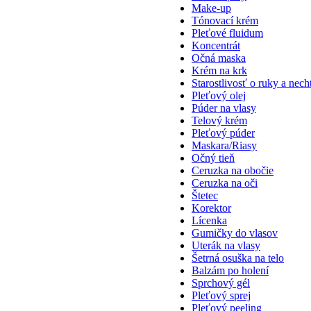
Make-up
Tónovací krém
Pleťové fluidum
Koncentrát
Očná maska
Krém na krk
Starostlivosť o ruky a nech
Pleťový olej
Púder na vlasy
Telový krém
Pleťový púder
Maskara/Riasy
Očný tieň
Ceruzka na obočie
Ceruzka na oči
Štetec
Korektor
Lícenka
Gumičky do vlasov
Uterák na vlasy
Šetrná osuška na telo
Balzám po holení
Sprchový gél
Pleťový sprej
Pleťový peeling