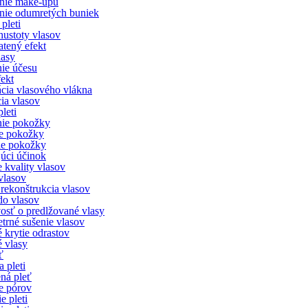
nie make-upu
nie odumretých buniek
pleti
ustoty vlasov
atený efekt
lasy
ie účesu
ekt
cia vlasového vlákna
ia vlasov
pleti
nie pokožky
e pokožky
ie pokožky
júci účinok
 kvality vlasov
vlasov
rekonštrukcia vlasov
o vlasov
vosť o predlžované vlasy
etrné sušenie vlasov
 krytie odrastov
 vlasy
ť
a pleti
ná pleť
ie pórov
e pleti