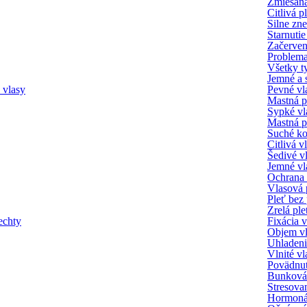
Zmiešaná
Citlivá p
Silne zne
Starnuti
Začerven
Problema
Všetky t
Jemné a s
 vlasy
Pevné vl
Mastná p
Sypké vl
Mastná p
Suché k
Citlivá 
Šedivé v
Jemné vl
Ochrana 
Vlasová 
Pleť bez 
Zrelá ple
echty
Fixácia 
Objem v
Uhladeni
Vlnité vl
Povädnut
Bunková 
Stresova
Hormoná