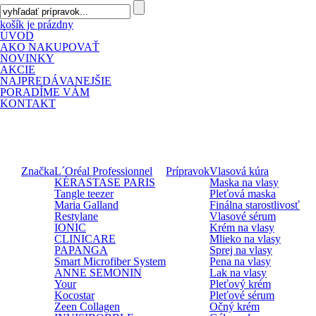
košík je prázdny
ÚVOD
AKO NAKUPOVAŤ
NOVINKY
AKCIE
NAJPREDÁVANEJŠIE
PORADÍME VÁM
KONTAKT
Značka
L´Oréal Professionnel
Prípravok
Vlasová kúra
KÉRASTASE PARIS
Maska na vlasy
Tangle teezer
Pleťová maska
Maria Galland
Finálna starostlivosť
Restylane
Vlasové sérum
IONIC
Krém na vlasy
CLINICARE
Mlieko na vlasy
PAPANGA
Sprej na vlasy
Smart Microfiber System
Pena na vlasy
ANNE SEMONIN
Lak na vlasy
Your
Pleťový krém
Kocostar
Pleťové sérum
Zeen Collagen
Očný krém