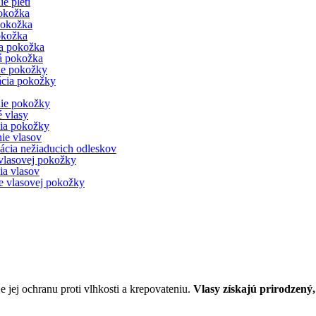
e pleti
pokožka
pokožka
okožka
a pokožka
á pokožka
ie pokožky
cia pokožky
ie pokožky
 vlasy
ia pokožky
ie vlasov
zácia nežiaducich odleskov
 vlasovej pokožky
ia vlasov
e vlasovej pokožky
jej ochranu proti vlhkosti a krepovateniu.
Vlasy získajú prirodzený,