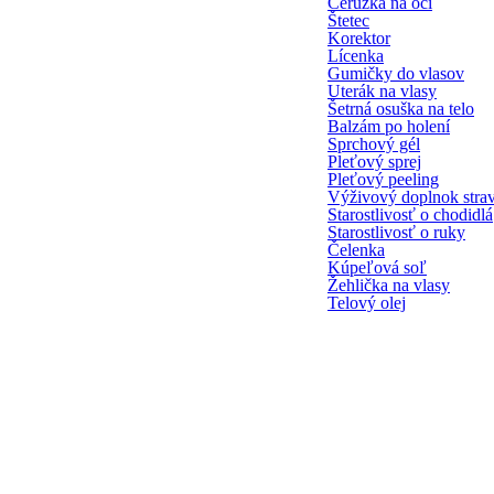
Ceruzka na oči
Štetec
Korektor
Lícenka
Gumičky do vlasov
Uterák na vlasy
Šetrná osuška na telo
Balzám po holení
Sprchový gél
Pleťový sprej
Pleťový peeling
Výživový doplnok stra
Starostlivosť o chodidlá
Starostlivosť o ruky
Čelenka
Kúpeľová soľ
Žehlička na vlasy
Telový olej