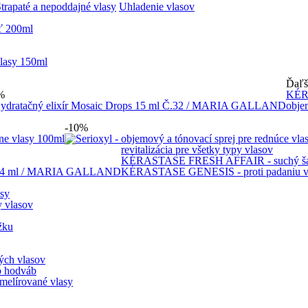
trapaté a nepoddajné vlasy
Uhladenie vlasov
Ďaľš
%
KÉRA
obje
-10%
revitalizácia pre všetky typy vlasov
KÉRASTASE FRESH AFFAIR - suchý šamp
KÉRASTASE GENESIS - proti padaniu v
sy
 vlasov
žku
ch vlasov
o hodváb
lírované vlasy