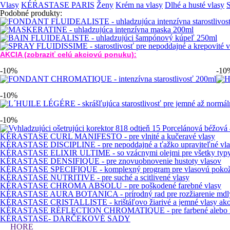
Vlasy
KÉRASTASE PARIS
Ženy
Krém na vlasy
Dlhé a husté vlasy
S
Podobné produkty:
AKCIA (zobraziť celú akciovú ponuku):
-10%
-10
-10%
-10%
KÉRASTASE CURL MANIFESTO - pre vlnité a kučeravé vlasy
KÉRASTASE DISCIPLINE - pre nepoddajné a ťažko upraviteľné vla
KÉRASTASE ELIXIR ULTIME - so vzácnymi olejmi pre všetky typy
KÉRASTASE DENSIFIQUE - pre znovuobnovenie hustoty vlasov
KÉRASTASE SPECIFIQUE - komplexný program pre vlasovú poko
KÉRASTASE NUTRITIVE - pre suché a scitlivené vlasy
KÉRASTASE CHROMA ABSOLU - pre poškodené farebné vlasy
KÉRASTASE AURA BOTANICA - prírodný rad pre rozžiarenie mdlý
KÉRASTASE CRISTALLISTE - krištáľovo žiarivé a jemné vlasy ak
KÉRASTASE RÉFLECTION CHROMATIQUE - pre farbené alebo me
KÉRASTASE- DARČEKOVÉ SADY
HORE