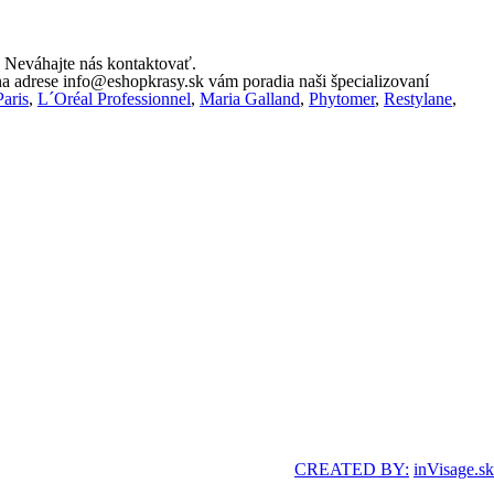
Neváhajte nás kontaktovať.
na adrese
info@eshopkrasy.sk
vám poradia naši špecializovaní
Paris
,
L´Oréal Professionnel
,
Maria Galland
,
Phytomer
,
Restylane
,
CREATED BY:
inVisage.sk