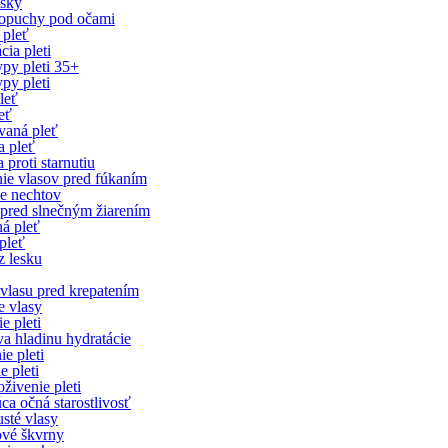
ásky
opuchy pod očami
pleť
ia pleti
ypy pleti 35+
py pleti
leť
eť
aná pleť
 pleť
 proti starnutiu
ie vlasov pred fúkaním
ie nechtov
pred slnečným žiarením
ná pleť
pleť
z lesku
vlasu pred krepatením
 vlasy
e pleti
a hladinu hydratácie
e pleti
e pleti
živenie pleti
ca očná starostlivosť
sté vlasy
vé škvrny