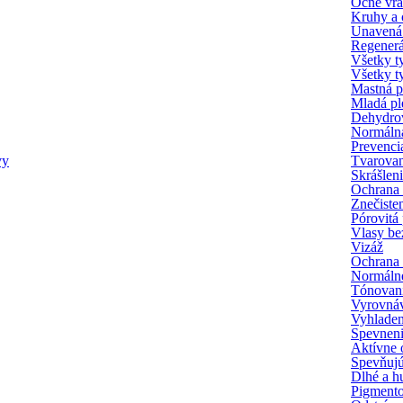
Očné vr
Kruhy a 
Unavená 
Regenerác
Všetky t
Všetky ty
Mastná p
Mladá pl
Dehydrov
Normálna
Prevencia
vy
Tvarovan
Skrášlen
Ochrana 
Znečiste
Pórovitá 
Vlasy be
Vizáž
Ochrana 
Normálne
Tónovani
Vyrovnáv
Vyhladeni
Spevneni
Aktívne o
Spevňujú
Dlhé a hu
Pigmento