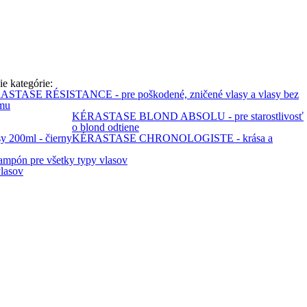
ie kategórie:
STASE RÉSISTANCE - pre poškodené, zničené vlasy a vlasy bez
mu
KÉRASTASE BLOND ABSOLU - pre starostlivosť
o blond odtiene
KÉRASTASE CHRONOLOGISTE - krása a
ón pre všetky typy vlasov
lasov