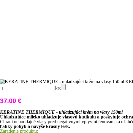
ks
37.00 €
KERATINE THERMIQUE - uhladzujúci krém na vlasy 150ml
Uhladzujúce mlieko uhladzuje vlasovú kutikulu a poskytuje ochran
Chráni nepoddajné vlasy pred negatívnymi vplyvmi fénovania a uľahčuj
ľahký pohyb a navyše krásny lesk.
Zaradenie produktu: