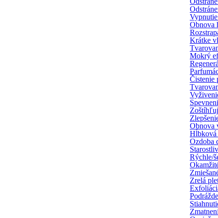
Odstráne
Odstráne
Vypnutie 
Obnova h
Rozstrap
Krátke v
Tvarovan
Mokrý ef
Regenerá
Parfumác
Čistenie 
Tvarova
Vyživeni
Spevnen
Zoštíhľu
Zlepšenie
Obnova 
Hĺbková 
Ozdoba d
Starostli
Rýchle/š
Okamžité
Zmiešané
Zrelá ple
Exfoliáci
Podrážde
Stiahnut
Zmatneni