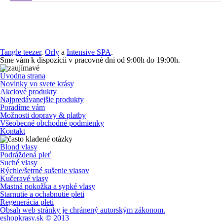
Tangle teezer
,
Orly
a
Intensive SPA
.
Sme vám k dispozícii v pracovné dni od 9:00h do 19:00h.
Úvodna strana
Novinky vo svete krásy
Akciové produkty
Najpredávanejšie produkty
Poradíme vám
Možnosti dopravy & platby
Všeobecné obchodné podmienky
Kontakt
Blond vlasy
Podráždená pleť
Suché vlasy
Rýchle/šetrné sušenie vlasov
Kučeravé vlasy
Mastná pokožka a sypké vlasy
Starnutie a ochabnutie pleti
Regenerácia pleti
Obsah web stránky je chránený autorským zákonom.
eshopkrasy.sk © 2013