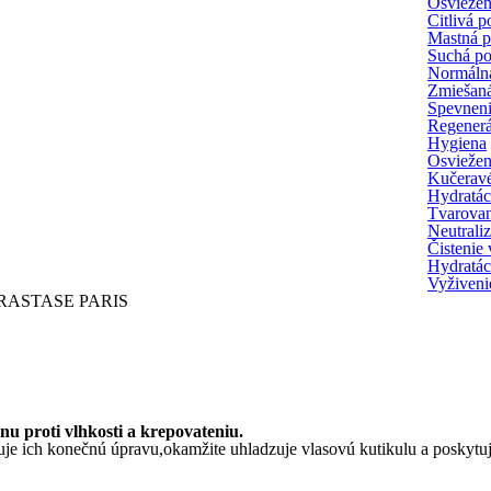
Osvieženi
Citlivá 
Mastná 
Suchá p
Normáln
Zmiešan
Spevnen
Regenerá
Hygiena
Osviežen
Kučeravé
Hydratác
Tvarovan
Neutrali
Čistenie
Hydratác
Vyživeni
u proti vlhkosti a krepovateniu.
e ich konečnú úpravu,okamžite uhladzuje vlasovú kutikulu a poskytuje 