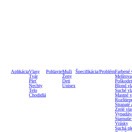
Aplikácia
Vlasy
Pohlavie
Muži
Špecifikácia/Problém
Farbené 
Tvár
Ženy
Melírova
Pleť
Deti
Poškoden
Nechty
Unisex
Blond vl
Telo
Suché vl
Chodidlá
Mastné v
Rozštiep
Strapaté
Zrelé vla
Vypadáva
Starnutie
Vrásky
Suchá pl