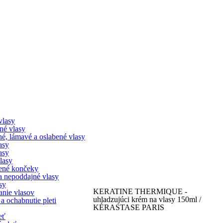
vlasy
né vlasy
é, lámavé a oslabené vlasy
asy
asy
lasy
ené končeky
 a nepoddajné vlasy
sy
KERATINE THERMIQUE -
nie vlasov
uhladzujúci krém na vlasy 150ml /
 a ochabnutie pleti
KÉRASTASE PARIS
eť