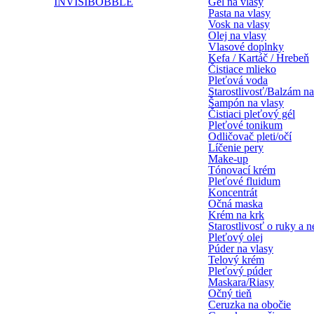
INVISIBOBBLE
Gél na vlasy
Pasta na vlasy
Vosk na vlasy
Olej na vlasy
Vlasové doplnky
Kefa / Kartáč / Hrebeň
Čistiace mlieko
Pleťová voda
Starostlivosť/Balzám na
Šampón na vlasy
Čistiaci pleťový gél
Pleťové tonikum
Odličovač pleti/očí
Líčenie pery
Make-up
Tónovací krém
Pleťové fluidum
Koncentrát
Očná maska
Krém na krk
Starostlivosť o ruky a n
Pleťový olej
Púder na vlasy
Telový krém
Pleťový púder
Maskara/Riasy
Očný tieň
Ceruzka na obočie