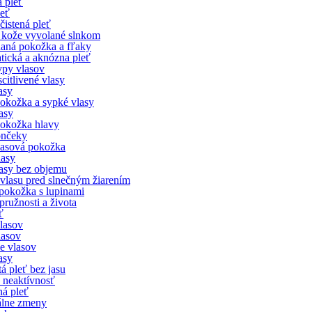
 pleť
leť
čistená pleť
e kože vyvolané slnkom
aná pokožka a fľaky
tická a aknózna pleť
ypy vlasov
citlivené vlasy
asy
okožka a sypké vlasy
asy
okožka hlavy
ončeky
vlasová pokožka
lasy
asy bez objemu
vlasu pred slnečným žiarením
pokožka s lupinami
pružnosti a života
ť
vlasov
lasov
e vlasov
asy
á pleť bez jasu
neaktívnosť
ná pleť
lne zmeny