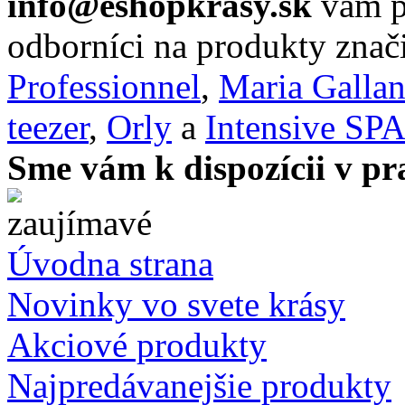
info@eshopkrasy.sk
vám po
odborníci na produkty zna
Professionnel
,
Maria Galla
teezer
,
Orly
a
Intensive SP
Sme vám k dispozícii v pr
Úvodna strana
Novinky vo svete krásy
Akciové produkty
Najpredávanejšie produkty