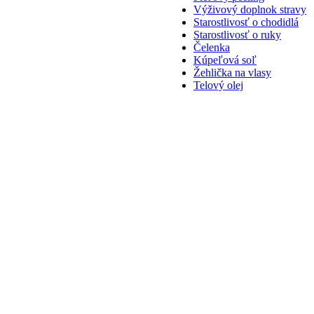
Výživový doplnok stravy
Starostlivosť o chodidlá
Starostlivosť o ruky
Čelenka
Kúpeľová soľ
Žehlička na vlasy
Telový olej