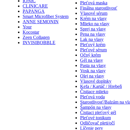
IONIC
Pleťová maska
CLINICARE
Finálna starostlivosť
PAPANGA
Vlasové sérum
Smart Microfiber System
Krém na vlasy
ANNE SEMONIN
Mlieko na vlasy
Your
Sprej na vlasy
Kocostar
Pena na vlasy
Zeen Collagen
Lak na vlasy
INVISIBOBBLE
Pleťový krém
Pleťové sérum
Očný krém
Gél na vlasy
Pasta na vlasy
Vosk na vlasy
Olej na vlasy
Vlasové doplnky
Kefa / Kartáč / Hrebeň
Čistiace mlieko
Pleťová voda
Starostlivosť/Balzám na vl
Šampón na vlasy
Čistiaci pleťový gél
Pleťové tonikum
Odličovač pleti/očí
Líčenie pery