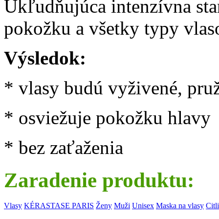
Ukľudňujúca intenzívna star
pokožku a všetky typy vlas
Výsledok:
* vlasy budú vyživené, pru
* osviežuje pokožku hlavy
* bez zaťaženia
Zaradenie produktu:
Vlasy
KÉRASTASE PARIS
Ženy
Muži
Unisex
Maska na vlasy
Citl