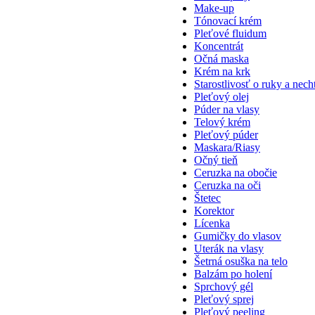
Make-up
Tónovací krém
Pleťové fluidum
Koncentrát
Očná maska
Krém na krk
Starostlivosť o ruky a nech
Pleťový olej
Púder na vlasy
Telový krém
Pleťový púder
Maskara/Riasy
Očný tieň
Ceruzka na obočie
Ceruzka na oči
Štetec
Korektor
Lícenka
Gumičky do vlasov
Uterák na vlasy
Šetrná osuška na telo
Balzám po holení
Sprchový gél
Pleťový sprej
Pleťový peeling